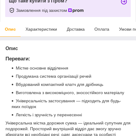
Що таке купити з Пром?
Замовлення під захистом
Опис
Характеристики
Доставка
Оплата
Умови п
Опис
Переваги:
Містке основне відділення
Продумана система організації речей
Вбудований компактний клатч для дрібниць
Виготовлена з високоміцного, зносостійкого матеріалу
Універсальність застосування — підходить для будь-
яких поїздок
Легкість і зручність у перенесенні
Універсальна містка дорожня сумка — ідеальний супутник для
подорожей. Просторий внутрішній відділ дає змогу зручно
зберігати всі необхідні речі: одяг, аксесуари та особисті