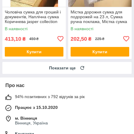
Чоловіча сумка для грошей і
Містка дорожня сумка для
документів, Наплічна сумка
подорожей на 23 л, Сумка
Коричнева jasper collection
ручна поклажа, Містка сумка
2010
для поїздки
В наявності
В наявності
413,10
202,50
₴
₴
459 ₴
225 ₴
Купити
Купити
Показати ще
Про нас
94% позитивних з 792 відгуків за рік
Працює з 15.10.2020
м. Вінниця
Вінниця, Україна
Контакти