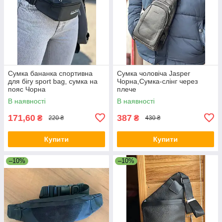
Сумка бананка спортивна
Сумка чоловіча Jasper
для бігу sport bag, сумка на
Чорна,Сумка-слінг через
пояс Чорна
плече
В наявності
В наявності
171,60
387
₴
₴
220 ₴
430 ₴
Купити
Купити
–10%
–10%