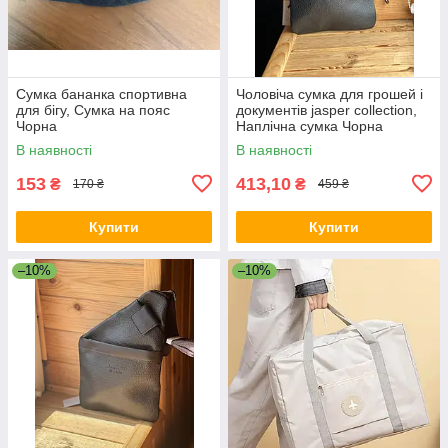
Сумка бананка спортивна
Чоловіча сумка для грошей і
для бігу, Сумка на пояс
документів jasper collection,
Чорна
Наплічна сумка Чорна
В наявності
В наявності
153
413,10
₴
₴
170 ₴
459 ₴
Купити
Купити
–10%
–10%