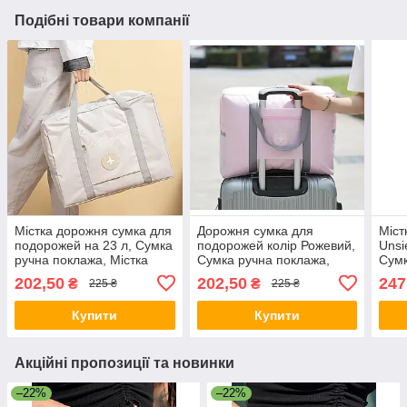
Подібні товари компанії
Містка дорожня сумка для
Дорожня сумка для
Міст
подорожей на 23 л, Сумка
подорожей колір Рожевий,
Unsi
ручна поклажа, Містка
Сумка ручна поклажа,
Сумк
сумка для поїздки
містка сумка для поїздки
Сумк
202,50
202,50
247
₴
₴
225 ₴
225 ₴
на 23 л
тран
покл
Купити
Купити
Акційні пропозиції та новинки
–22%
–22%