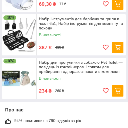
69,30
₴
77 ₴
–10%
Набір інструментів для барбекю та гриля в
чохлі 6в1, Набір інструментів для кемпінгу та
походу
В наявності
387
₴
430 ₴
–10%
Набір для прогулянки з собакою Pet Toilet —
повідець із контейнером і совком для
прибирання одноразові пакети в комплекті
В наявності
234
₴
260 ₴
Про нас
94% позитивних з 790 відгуків за рік