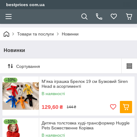
bestprices com.ua
Товари та послуги
Новинки
Новинки
Сортування
–10%
М'яка іграшка Брелок 19 см Бузковий Siren
Head в асортименті
В наявності
129,60
₴
144 ₴
–10%
Дитяча толстовка худі-трансформер Huggle
Pets Божественне Корівка
В наявності