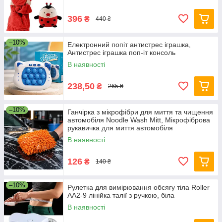
396
₴
440 ₴
–10%
Електронний попіт антистрес іграшка,
Антистрес іграшка поп-іт консоль
В наявності
238,50
₴
265 ₴
–10%
Ганчірка з мікрофібри для миття та чищення
автомобіля Noodle Wash Mitt, Мікрофіброва
рукавичка для миття автомобіля
В наявності
126
₴
140 ₴
–10%
Рулетка для вимірювання обсягу тіла Roller
AA2-9 лінійка талії з ручкою, біла
В наявності