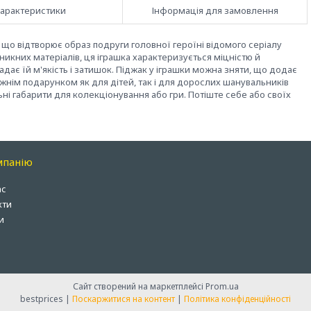
арактеристики
Інформація для замовлення
 що відтворює образ подруги головної героїні відомого серіалу
никних матеріалів, ця іграшка характеризується міцністю й
дає їй м'якість і затишок. Піджак у іграшки можна зняти, що додає
вжнім подарунком як для дітей, так і для дорослих шанувальників
льні габарити для колекціонування або гри. Потіште себе або своїх
мпанію
ас
кти
и
Сайт створений на маркетплейсі
Prom.ua
bestprices |
Поскаржитися на контент
|
Політика конфіденційності