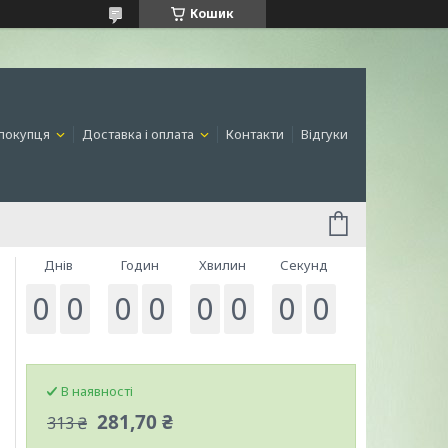
Кошик
покупця
Доставка і оплата
Контакти
Відгуки
Днів
Годин
Хвилин
Секунд
0
0
0
0
0
0
0
0
В наявності
281,70 ₴
313 ₴