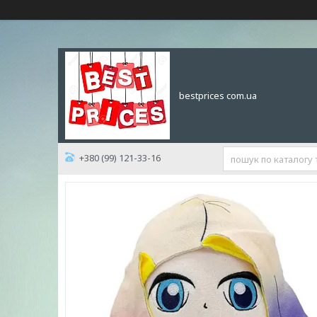
bestprices com.ua
+380 (99) 121-33-16