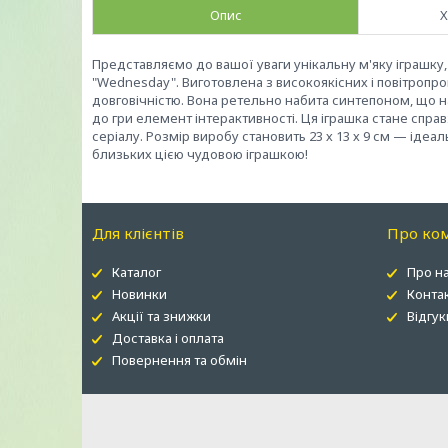
Опис
Х
Представляємо до вашої уваги унікальну м'яку іграшку,
"Wednesday". Виготовлена з високоякісних і повітропро
довговічністю. Вона ретельно набита синтепоном, що на
до гри елемент інтерактивності. Ця іграшка стане спра
серіалу. Розмір виробу становить 23 х 13 х 9 см — ідеа
близьких цією чудовою іграшкою!
Для клієнтів
Про ко
Каталог
Про н
Новинки
Конта
Акції та знижки
Відгук
Доставка і оплата
Повернення та обмін