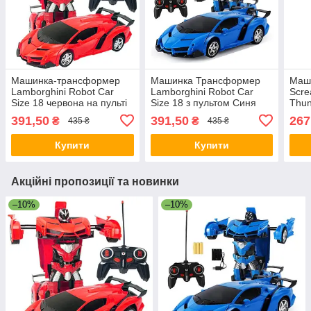
Машинка-трансформер
Машинка Трансформер
Маш
Lamborghini Robot Car
Lamborghini Robot Car
Scre
Size 18 червона на пульті
Size 18 з пультом Синя
Thun
керування
Дики
391,50
391,50
267
₴
₴
435 ₴
435 ₴
Wild
Купити
Купити
Акційні пропозиції та новинки
–10%
–10%