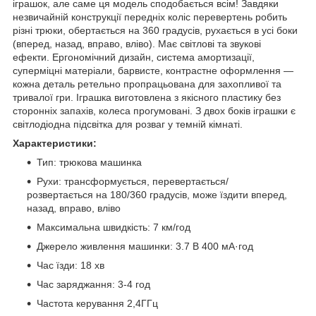
іграшок, але саме ця модель сподобається всім! Завдяки
незвичайній конструкції передніх коліс перевертень робить
різні трюки, обертається на 360 градусів, рухається в усі боки
(вперед, назад, вправо, вліво). Має світлові та звукові
ефекти. Ергономічний дизайн, система амортизації,
суперміцні матеріали, барвисте, контрастне оформлення —
кожна деталь ретельно пропрацьована для захопливої та
тривалої гри. Іграшка виготовлена з якісного пластику без
сторонніх запахів, колеса прогумовані. З двох боків іграшки є
світлодіодна підсвітка для розваг у темній кімнаті.
Характеристики:
Тип: трюкова машинка
Рухи: трансформується, перевертається/
розвертається на 180/360 градусів, може їздити вперед,
назад, вправо, вліво
Максимальна швидкість: 7 км/год
Джерело живлення машинки: 3.7 В 400 мА·год
Час їзди: 18 хв
Час заряджання: 3-4 год
Частота керування 2,4ГГц