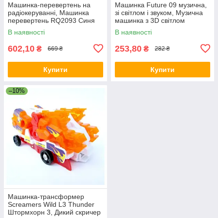
Машинка-перевертень на
Машинка Future 09 музична,
радіокеруванні, Машинка
зі світлом і звуком, Музична
перевертень RQ2093 Синя
машинка з 3D світлом
В наявності
В наявності
602,10
253,80
₴
₴
669 ₴
282 ₴
Купити
Купити
–10%
Машинка-трансформер
Screamers Wild L3 Thunder
Штормхорн 3, Дикий скричер