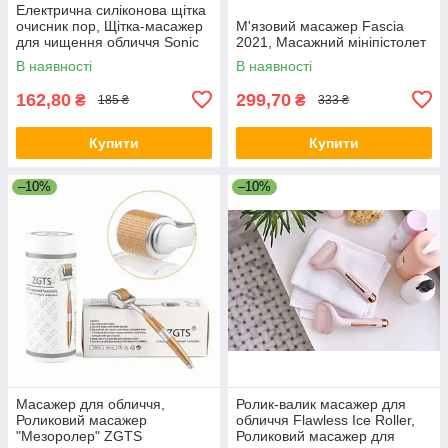
Електрична силіконова щітка
очисник пор, Щітка-масажер
М'язовий масажер Fascia
для чищення обличчя Sonic
2021, Масажний мініпістолет
Facial Brush Блакитна
В наявності
В наявності
162,80
299,70
₴
₴
185 ₴
333 ₴
Купити
Купити
–10%
–10%
Масажер для обличчя,
Ролик-валик масажер для
Роликовий масажер
обличчя Flawless Ice Roller,
"Мезоролер" ZGTS
Роликовий масажер для