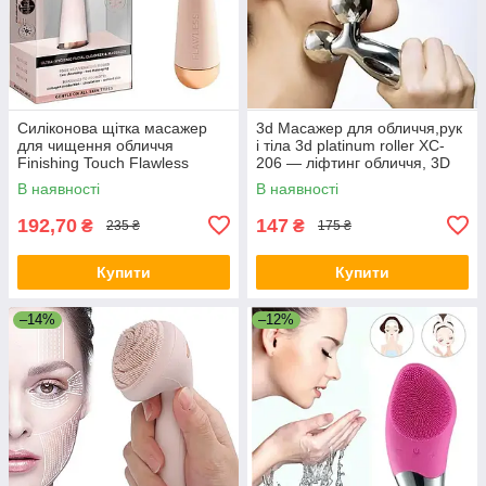
Силіконова щітка масажер
3d Масажер для обличчя,рук
для чищення обличчя
і тіла 3d platinum roller XC-
Finishing Touch Flawless
206 — ліфтинг обличчя, 3D
Cleanse, Масажер для
massager
В наявності
В наявності
обличчя
192,70
147
₴
₴
235 ₴
175 ₴
Купити
Купити
–14%
–12%