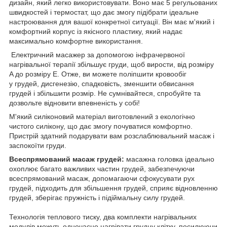
дизайн, який легко використовувати. Воно має 5 регульованих
швидкостей і термостат, що дає змогу підібрати ідеальне
настроювання для вашої конкретної ситуації. Він має м'який і
комфортний корпус із якісного пластику, який надає
максимально комфортне використання.
Електричний масажер за допомогою інфрачервоної
нагрівальної терапії збільшує груди, щоб вирости, від розміру
A до розміру E. Отже, ви можете поліпшити кровообіг
у грудей, дисгенезію, спадковість, зменшити обвисання
грудей і збільшити розмір. Не сумнівайтеся, спробуйте та
дозвольте відновити впевненість у собі!
М'який силіконовий матеріал виготовлений з екологічно
чистого силікону, що дає змогу почуватися комфортно.
Пристрій здатний подарувати вам розслаблювальний масаж і
заспокоїти груди.
Всеспрямований масаж грудей:
масажна головка ідеально
охоплює багато важливих частин грудей, забезпечуючи
всеспрямований масаж, допомагаючи сфокусувати рух
грудей, підходить для збільшення грудей, сприяє відновленню
грудей, зберігає пружність і підіймальну силу грудей.
Технологія теплового тиску, два комплекти нагрівальних
модулів можуть одночасно нагрівати грудну клітку, посилюючи