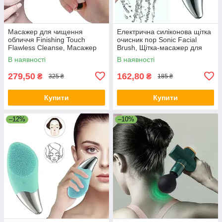
Масажер для чищення
Електрична силіконова щітка
обличчя Finishing Touch
очисник пор Sonic Facial
Flawless Cleanse, Масажер
Brush, Щітка-масажер для
для обличчя
чищення обличчя
В наявності
В наявності
279,50
162,80
₴
₴
325 ₴
185 ₴
Купити
Купити
–12%
–10%