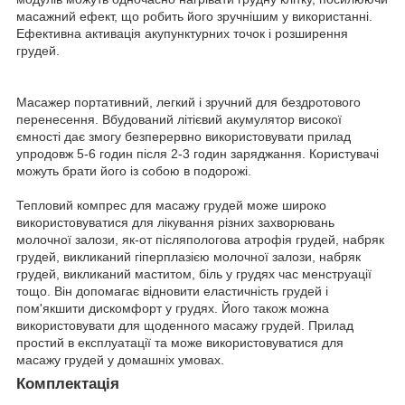
масажний ефект, що робить його зручнішим у використанні.
Ефективна активація акупунктурних точок і розширення
грудей.
Масажер портативний, легкий і зручний для бездротового
перенесення. Вбудований літієвий акумулятор високої
ємності дає змогу безперервно використовувати прилад
упродовж 5-6 годин після 2-3 годин заряджання. Користувачі
можуть брати його із собою в подорожі.
Тепловий компрес для масажу грудей може широко
використовуватися для лікування різних захворювань
молочної залози, як-от післяпологова атрофія грудей, набряк
грудей, викликаний гіперплазією молочної залози, набряк
грудей, викликаний маститом, біль у грудях час менструації
тощо. Він допомагає відновити еластичність грудей і
пом'якшити дискомфорт у грудях. Його також можна
використовувати для щоденного масажу грудей. Прилад
простий в експлуатації та може використовуватися для
масажу грудей у домашніх умовах.
Комплектація