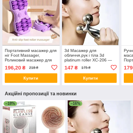
Портативний масажер для
3d Масажер для
Ручн
ніг Foot Massager,
обличчя,рук і тіла 3d
маса
Роликовий масажер для
platinum roller XC-206 —
Пор
ніг 2 в 1 на 14 роликів,
ліфтинг обличчя, 3D
Luna
196,20
147
179
₴
₴
218 ₴
175 ₴
Рефлексологія
massager
анти
Купити
Купити
Акційні пропозиції та новинки
–18%
–16%