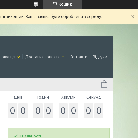
Кошик
ні вихідний. Ваша заявка буде оброблена в середу.
покупця
Доставка і оплата
Контакти
Відгуки
Днів
Годин
Хвилин
Секунд
0
0
0
0
0
0
0
0
В наявності