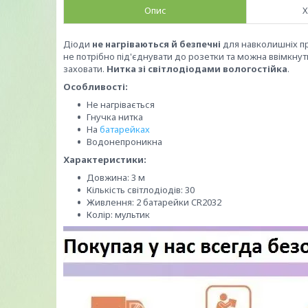
Опис
Х
Діоди
не нагріваються й безпечні
для навколишніх пре
не потрібно під'єднувати до розетки та можна ввімкнут
заховати.
Нитка зі світлодіодами вологостійка
.
Особливості:
Не нагрівається
Гнучка нитка
На
батарейках
Водонепроникна
Характеристики:
Довжина: 3 м
Кількість світлодіодів: 30
Живлення: 2 батарейки CR2032
Колір: мультик