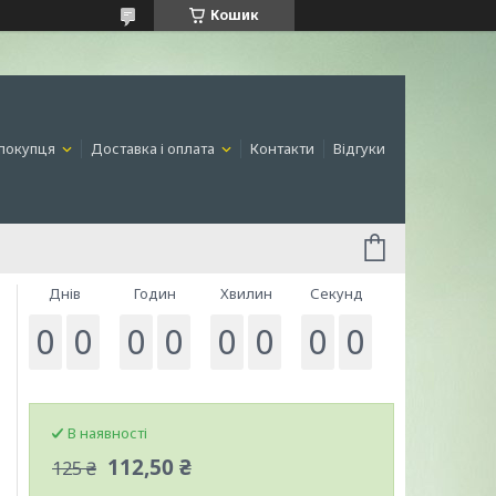
Кошик
покупця
Доставка і оплата
Контакти
Відгуки
Днів
Годин
Хвилин
Секунд
0
0
0
0
0
0
0
0
В наявності
112,50 ₴
125 ₴