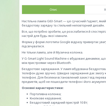
Опис
Х
Настільна лампа G63-Smart — це сучасний ґаджет, який н
бездротову зарядку та стильний неповторний дизайн.
Все, що потрібно зробити, це розслабитися й спостеріг
настрій для будь-якої кімнати.
Форма у формі логотипа Google відразу привертає уваг
підсвічуватися.
Не тільки лампа, але й Музична колонка.
У G-Smart Light Sound Machine є вбудовані динаміки, що
між пристроями через Bluetooth.
Бездротове заряджання. У лампі вбудована бездротова
телефон дуже зручно. Швидке заряджання дає змогу к
телефоні. Для безпеки встановлений захист від перева
предметів, щоб не пошкодити телефон і його акумулят
Основні характеристики:
Портативна колонка;
Кнопкове керування;
Бездротовий зарядний пристрій 10 Вт;