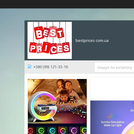
bestprices com.ua
+380 (99) 121-33-16