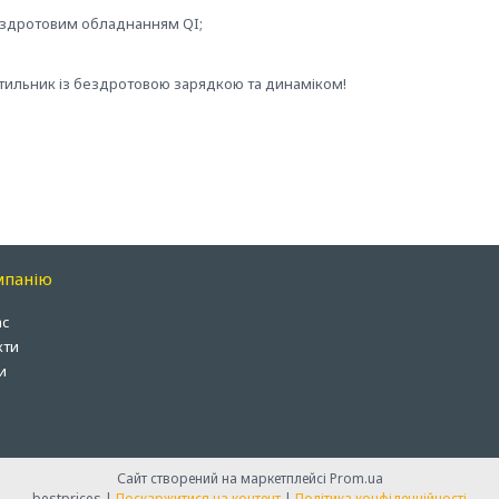
бездротовим обладнанням QI;
вітильник із бездротовою зарядкою та динаміком!
мпанію
ас
кти
и
Сайт створений на маркетплейсі
Prom.ua
bestprices |
Поскаржитися на контент
|
Політика конфіденційності