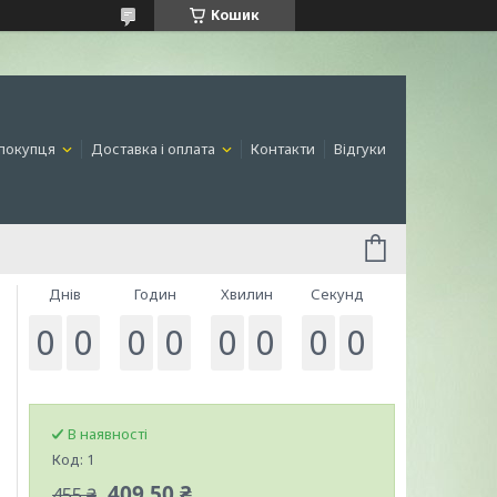
Кошик
покупця
Доставка і оплата
Контакти
Відгуки
Днів
Годин
Хвилин
Секунд
0
0
0
0
0
0
0
0
В наявності
Код:
1
409,50 ₴
455 ₴