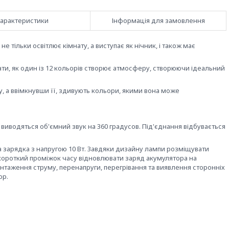
арактеристики
Інформація для замовлення
е тільки освітлює кімнату, а виступає як нічник, і також має
ати, як один із 12 кольорів створює атмосферу, створюючи ідеальний
у, а ввімкнувши її, здивують кольори, якими вона може
 виводяться об'ємний звук на 360 градусов. Під'єднання відбувається
 зарядка з напругою 10 Вт. Завдяки дизайну лампи розміщувати
ороткий проміжок часу відновлювати заряд акумулятора на
нтаження струму, перенапруги, перегрівання та виявлення сторонніх
ор.