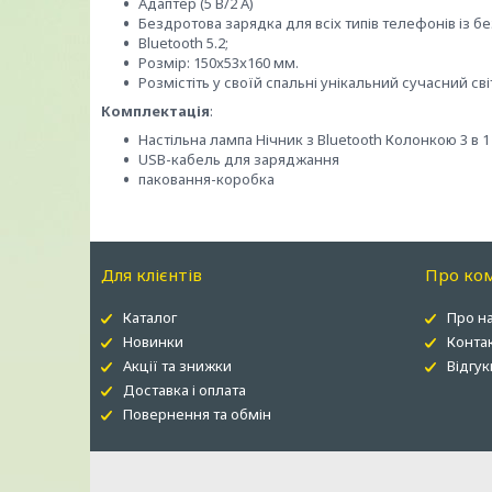
Адаптер (5 В/2 А)
Бездротова зарядка для всіх типів телефонів із 
Bluetooth 5.2;
Розмір: 150x53x160 мм.
Розмістіть у своїй спальні унікальний сучасний с
Комплектація
:
Настільна лампа Нічник з Bluetooth Колонкою 3 в 1
USB-кабель для заряджання
паковання-коробка
Для клієнтів
Про ко
Каталог
Про н
Новинки
Конта
Акції та знижки
Відгук
Доставка і оплата
Повернення та обмін