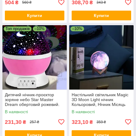
504
308,70
₴
₴
560 ₴
343 ₴
Купити
Купити
Топ продажів
–10%
–10%
Дитячий нічник-проєктор
Настільний світильник Magic
зоряне небо Star Master
3D Moon Light нічник
Dream обертовий рожевий.
Кольоровий, Нічник Місяць
В наявності
В наявності
231,30
323,10
₴
₴
257 ₴
359 ₴
Купити
Купити