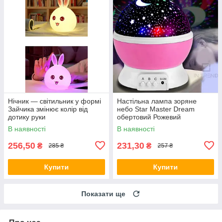
Нічник — світильник у формі
Настільна лампа зоряне
Зайчика змінює колір від
небо Star Master Dream
дотику руки
обертовий Рожевий
В наявності
В наявності
256,50
231,30
₴
₴
285 ₴
257 ₴
Купити
Купити
Показати ще