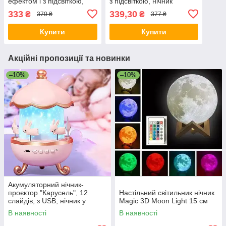
ефектом і з підсвіткою,
з підсвіткою, нічник
нічник ведмедик led
ведмедик led світильник
333
339,30
₴
₴
370 ₴
377 ₴
світильник 3d з червоним
3d 17 × 14 см
серцем
Купити
Купити
Акційні пропозиції та новинки
–10%
–10%
Акумуляторний нічник-
проєктор "Карусель", 12
Настільний світильник нічник
слайдів, з USB, нічник у
Magic 3D Moon Light 15 см
дитячу кімнату з магічною
В наявності
В наявності
підсвіткою