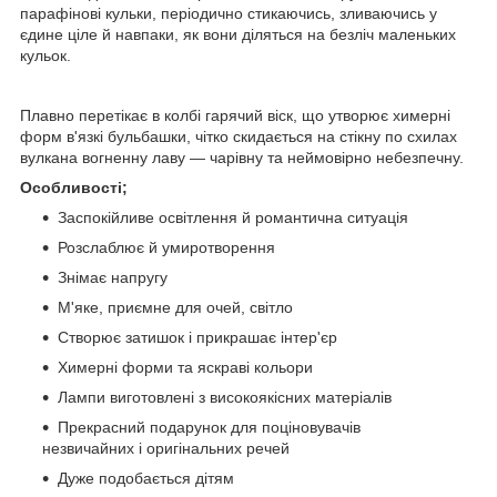
парафінові кульки, періодично стикаючись, зливаючись у
єдине ціле й навпаки, як вони діляться на безліч маленьких
кульок.
Плавно перетікає в колбі гарячий віск, що утворює химерні
форм в'язкі бульбашки, чітко скидається на стікну по схилах
вулкана вогненну лаву — чарівну та неймовірно небезпечну.
Особливості;
Заспокійливе освітлення й романтична ситуація
Розслаблює й умиротворення
Знімає напругу
М'яке, приємне для очей, світло
Створює затишок і прикрашає інтер'єр
Химерні форми та яскраві кольори
Лампи виготовлені з високоякісних матеріалів
Прекрасний подарунок для поціновувачів
незвичайних і оригінальних речей
Дуже подобається дітям