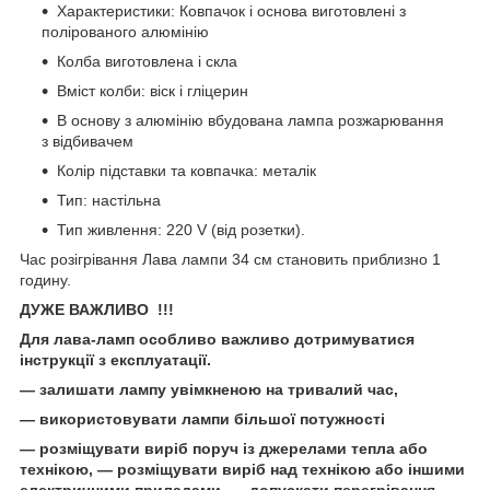
Характеристики: Ковпачок і основа виготовлені з
полірованого алюмінію
Колба виготовлена і скла
Вміст колби: віск і гліцерин
В основу з алюмінію вбудована лампа розжарювання
з відбивачем
Колір підставки та ковпачка: металік
Тип: настільна
Тип живлення: 220 V (від розетки).
Час розігрівання Лава лампи 34 см становить приблизно 1
годину.
ДУЖЕ ВАЖЛИВО !!!
Для лава-ламп особливо важливо дотримуватися
інструкції з експлуатації.
— залишати лампу увімкненою на тривалий час,
— використовувати лампи більшої потужності
— розміщувати виріб поруч із джерелами тепла або
технікою, — розміщувати виріб над технікою або іншими
електричними приладами, — допускати перегрівання