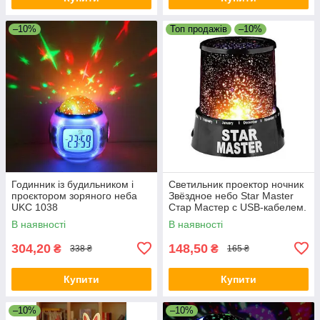
–10%
Топ продажів
–10%
Годинник із будильником і
Светильник проектор ночник
проєктором зоряного неба
Звёздное небо Star Master
UKC 1038
Стар Мастер с USB-кабелем.
В наявності
В наявності
304,20
148,50
₴
₴
338 ₴
165 ₴
Купити
Купити
–10%
–10%