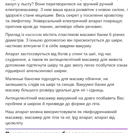
канул у льоту? Вони перетворилися на зручний ручний
електромасажер. З ним ваша краса розквітне з новою силою, і
здоров'я стане міцнішим. Весь секрет у посиленні кровотоку
та лімфотоку. Універсальний електричний апарат покращує
приплив крові до тканин, активізує обмін речовин.
Прилад із
насосом
містить пластикові масажні банки 6 різних
діаметрів. З їхньою допомогою він присмоктується до шкіри,
частково втягуючи її в себе завдяки вакууму.
Апарат застосовується від болів у спині та шиї, під час
схуднення, а також як антицелюлітний масажер для живота
допоможе підтягнути шкіру та дає змогу легко позбутися ознак
підшкірної апельсинової шкірки.
Маленькі баночки підходять для масажу обличчя, не
залишають слідів на шкірі та синців. Вакуумні банки для
масажу більшого розміру ідеальні для ніг і сідниць.
Антицелюлітний масажер вакуумний на довго позбавить Вас
проблем зі шкірою й призведе до форми до літа.
Наш апарат можна використовувати як лімфодренажний
масажер, масажер для тіла та ніг, lpg апарат, апарат від
целюліту.