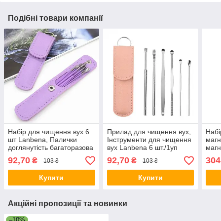
Подібні товари компанії
Набір для чищення вух 6
Прилад для чищення вух,
Набі
шт Lanbena, Палички
Інструменти для чищення
магн
доглянутість багаторазова
вух Lanbena 6 шт./1уп
магн
Фіолетові
Рожевий
спец
92,70
92,70
304
₴
₴
103 ₴
103 ₴
спец
Купити
Купити
Акційні пропозиції та новинки
–10%