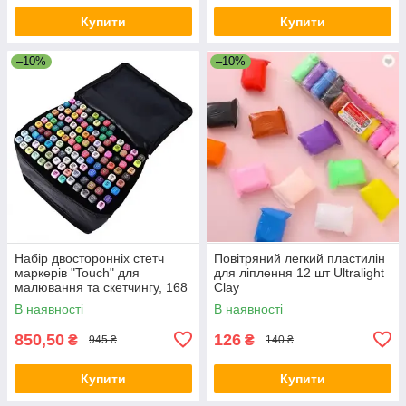
Купити
Купити
–10%
–10%
Набір двосторонніх стетч
Повітряний легкий пластилін
маркерів "Touch" для
для ліплення 12 шт Ultralight
малювання та скетчингу, 168
Clay
шт.
В наявності
В наявності
850,50
126
₴
₴
945 ₴
140 ₴
Купити
Купити