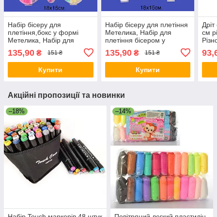
Набір бісеру для
Набір бісеру для плетіння
Дріт
плетіння,бокс у формі
Метелика, Набір для
см р
Метелика, Набір для
плетіння бісером у
Різн
плетіння бісером 18*15 см
контейнері 18*15 см No60
пали
135,90
135,90
93,
₴
₴
151 ₴
151 ₴
No61
шт.
Купити
Купити
Акційні пропозиції та новинки
–18%
–14%
Набір Touch маркерів 48 штук
Повітряний легкий пластилін