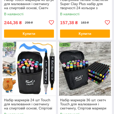
для малювання і скетчингу
Super Clay Plus набір для
на спиртовій основі, Скетч
творчості 24 кольори з
маркери
інструментами
В наявності
В наявності
244,36
157,38
₴
₴
298 ₴
183 ₴
Купити
Купити
–10%
–10%
Набір маркерів 24 шт Touch
Набір маркерів 36 шт. скетч
для малювання і скетчингу
Touch для малювання і
на спиртовій основі, Спіртові
скетчингу, Спіртові маркери
маркери
Touch