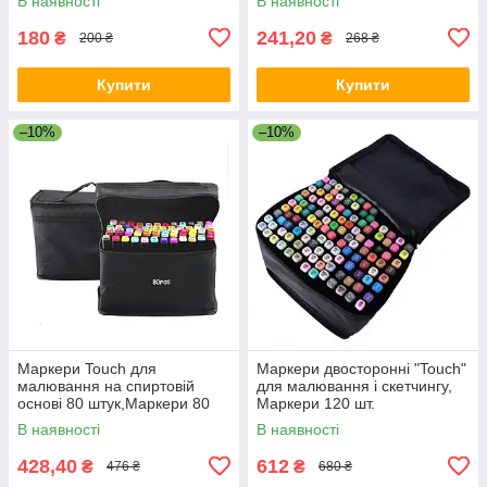
В наявності
В наявності
180
241,20
₴
₴
200 ₴
268 ₴
Купити
Купити
–10%
–10%
Маркери Touch для
Маркери двосторонні "Touch"
малювання на спиртовій
для малювання і скетчингу,
основі 80 штук,Маркери 80
Маркери 120 шт.
штук
В наявності
В наявності
428,40
612
₴
₴
476 ₴
680 ₴