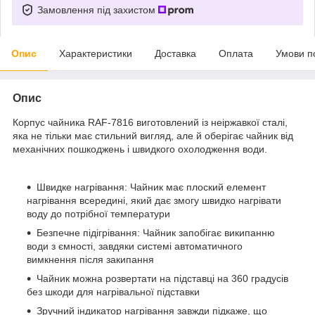
Замовлення під захистом
Опис
Характеристики
Доставка
Оплата
Умови п
Опис
Корпус чайника RAF-7816
виготовлений із неіржавкої сталі,
яка не тільки має стильний вигляд, але й оберігає чайник від
механічних пошкоджень і швидкого охолодження води.
Швидке нагрівання: Чайник має плоский елемент
нагрівання всередині, який дає змогу швидко нагрівати
воду до потрібної температури
Безпечне підігрівання: Чайник запобігає википанню
води з ємності, завдяки системі автоматичного
вимкнення після закипання
Чайник можна розвертати на підставці на 360 градусів
без шкоди для нагрівальної підставки
Зручний індикатор нагрівання завжди підкаже, що