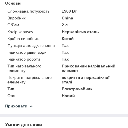
Основні
Споживана потужність
1500 Вт
Виробник
China
Об`єм
2 л
Колір корпусу
Нержавіюча сталь
Країна виробник
Китай
Функція автовідключення
Так
Індикатор рівня води
Так
Індикатор роботи
Так
Тип нагрівального
Прихований нагрівальний
елементу
елемент
Покриття нагрівального
покриття з нержавіючої
елементу
сталі
Тип
Електрочайник
Стан
Новий
Приховати
Умови доставки