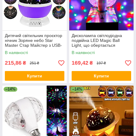
Дитячий світильник проєктор
Дисколампа світлодіодна
нічник Зоряне небо Star
подвійна LED Magic Ball
Master Стар Майстер з USB-
Light, що обертається
кабелем
В наявності
В наявності
215,86
169,42
₴
₴
251 ₴
197 ₴
Купити
Купити
–14%
–14%