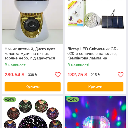
Нічник дитячий, Диско куля
Ліхтар LED Світильник GR-
колонка музична нічник
020 із сонячною панеллю,
зоряне небо, під'єднується
Кемпінгова лампа на
через Bluetooth
сонячній батареї
В наявності
В наявності
280,54
182,75
₴
₴
338 ₴
215 ₴
Купити
Купити
–14%
–14%