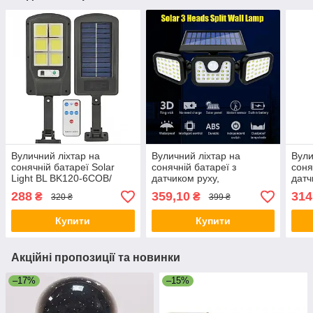
Вуличний ліхтар на
Вуличний ліхтар на
Вули
сонячній батареї Solar
сонячній батареї з
соня
Light BL BK120-6COB/
датчиком руху,
датч
ліхтар сонячній батареї
Автономний світильник
реж
288
359,10
314
₴
₴
320 ₴
399 ₴
Solar на стовп
Solar lamp NJ-0013
Соня
світ
Купити
Купити
Акційні пропозиції та новинки
–17%
–15%