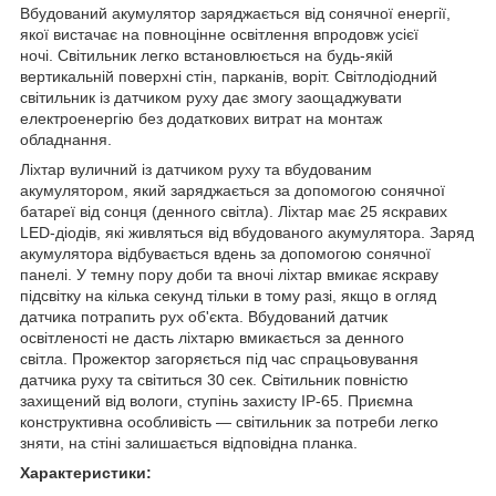
Вбудований акумулятор заряджається від сонячної енергії,
якої вистачає на повноцінне освітлення впродовж усієї
ночі. Світильник легко встановлюється на будь-якій
вертикальній поверхні стін, парканів, воріт. Світлодіодний
світильник із датчиком руху дає змогу заощаджувати
електроенергію без додаткових витрат на монтаж
обладнання.
Ліхтар вуличний із датчиком руху та вбудованим
акумулятором, який заряджається за допомогою сонячної
батареї від сонця (денного світла). Ліхтар має 25 яскравих
LED-діодів, які живляться від вбудованого акумулятора. Заряд
акумулятора відбувається вдень за допомогою сонячної
панелі. У темну пору доби та вночі ліхтар вмикає яскраву
підсвітку на кілька секунд тільки в тому разі, якщо в огляд
датчика потрапить рух об'єкта. Вбудований датчик
освітленості не дасть ліхтарю вмикається за денного
світла. Прожектор загоряється під час спрацьовування
датчика руху та світиться 30 сек. Світильник повністю
захищений від вологи, ступінь захисту IP-65. Приємна
конструктивна особливість — світильник за потреби легко
зняти, на стіні залишається відповідна планка.
Характеристики: