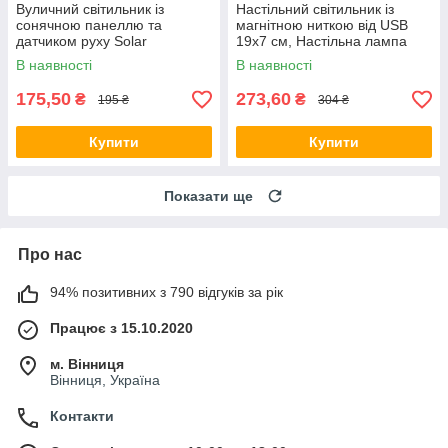
Вуличний світильник із
Настільний світильник із
сонячною панеллю та
магнітною ниткою від USB
датчиком руху Solar
19х7 см, Настільна лампа
Interaction Wall Lamp 889
нічник, LED-лампа
В наявності
В наявності
акумуляторна мінімалістична
175,50
273,60
₴
₴
195 ₴
304 ₴
Купити
Купити
Показати ще
Про нас
94% позитивних з 790 відгуків за рік
Працює з 15.10.2020
м. Вінниця
Вінниця, Україна
Контакти