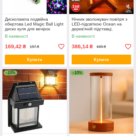
Дисколампа подвійна
Нічник зволожувач повітря з
обертова Led Magic Ball Light
LED-підсвіткою Ocean на
диско куля для вечірок
дерев'яній підставці,
проєкційний зволожувач
В наявності
В наявності
повітря
169,42
386,14
₴
₴
197 ₴
449 ₴
Купити
Купити
–10%
–10%