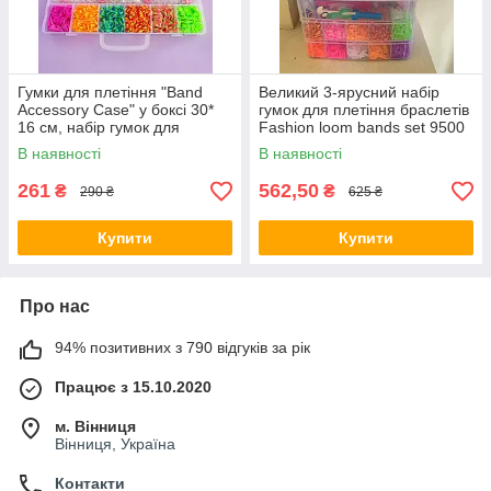
Гумки для плетіння "Band
Великий 3-ярусний набір
Accessory Case" у боксі 30*
гумок для плетіння браслетів
16 см, набір гумок для
Fashion loom bands set 9500
плетіння браслетів із гачком
шт.
В наявності
В наявності
261
562,50
₴
₴
290 ₴
625 ₴
Купити
Купити
Про нас
94% позитивних з 790 відгуків за рік
Працює з 15.10.2020
м. Вінниця
Вінниця, Україна
Контакти