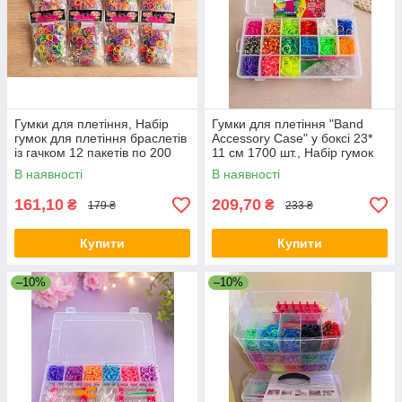
Гумки для плетіння, Набір
Гумки для плетіння "Band
гумок для плетіння браслетів
Accessory Case" у боксі 23*
із гачком 12 пакетів по 200
11 см 1700 шт., Набір гумок
шт.
для плетіння браслетів із
В наявності
В наявності
гачком
161,10
209,70
₴
₴
179 ₴
233 ₴
Купити
Купити
–10%
–10%