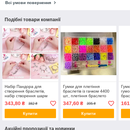
Всі умови повернення
Подібні товари компанії
Набір Пандора для
Гумки для плетіння
Гумк
створення браслетів,
браслетів із гачком 4400
гумо
набір створення шарм
шт., плетіння браслето
брас
браслетів для дівчаток 60
"Band Accessory Case" в
паке
343,80
347,60
161
₴
₴
382 ₴
395 ₴
шармів Рожеві
боксі
Купити
Купити
Акційні пропозиції та новинки