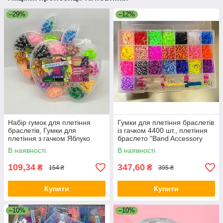
–29%
–12%
Набір гумок для плетіння
Гумки для плетіння браслетів
браслетів, Гумки для
із гачком 4400 шт., плетіння
плетіння з гачком Яблуко
браслето "Band Accessory
маленьке
Case" в боксі
В наявності
В наявності
109,34
347,60
₴
₴
154 ₴
395 ₴
Купити
Купити
–10%
–10%