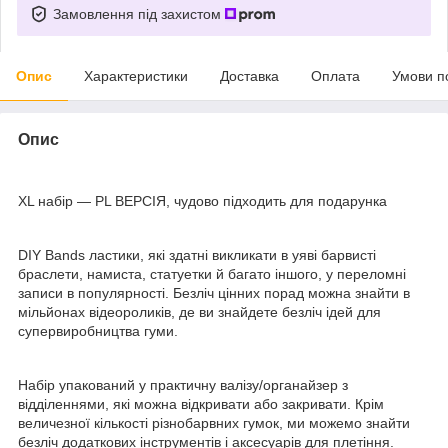
Замовлення під захистом
Опис
Характеристики
Доставка
Оплата
Умови п
Опис
XL набір — PL ВЕРСІЯ, чудово підходить для подарунка
DIY Bands ластики, які здатні викликати в уяві барвисті
браслети, намиста, статуетки й багато іншого, у переломні
записи в популярності. Безліч цінних порад можна знайти в
мільйонах відеороликів, де ви знайдете безліч ідей для
супервиробництва гуми.
Набір упакований у практичну валізу/органайзер з
відділеннями, які можна відкривати або закривати. Крім
величезної кількості різнобарвних гумок, ми можемо знайти
безліч додаткових інструментів і аксесуарів для плетіння.