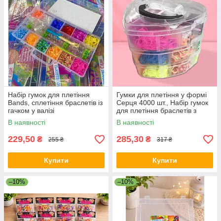
Набір гумок для плетіння
Гумки для плетіння у формі
Bands, сплетіння браслетів із
Серця 4000 шт., Набір гумок
гачком у валізі
для плетіння браслетів з
інструментами Серце
В наявності
В наявності
229,50
285,30
₴
₴
255 ₴
317 ₴
Купити
Купити
–10%
–10%