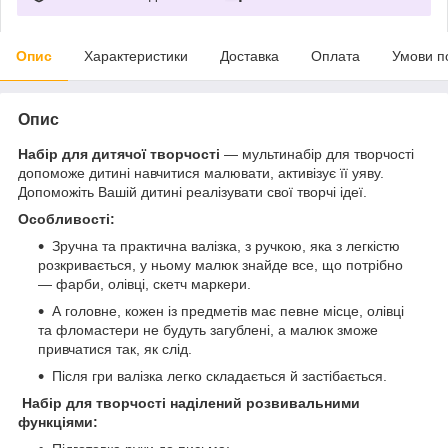
Опис
Характеристики
Доставка
Оплата
Умови п
Опис
Набір для дитячої творчості
— мультинабір для творчості
допоможе дитині навчитися малювати, активізує її уяву.
Допоможіть Вашій дитині реалізувати свої творчі ідеї.
Особливості:
Зручна та практична валізка, з ручкою, яка з легкістю
розкривається, у ньому малюк знайде все, що потрібно
— фарби, олівці, скетч маркери.
А головне, кожен із предметів має певне місце, олівці
та фломастери не будуть загублені, а малюк зможе
привчатися так, як слід.
Після гри валізка легко складається й застібається.
Набір для творчості наділений розвивальними
функціями: