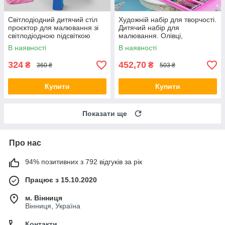
Світлодіодний дитячий стіл
Художній набір для творчості.
проєктор для малювання зі
Дитячий набір для
світлодіодною підсвіткою
малювання. Олівці,
Синій
фломастери, фарби,
В наявності
В наявності
пензлики, крейди
324
452,70
₴
₴
360 ₴
503 ₴
Купити
Купити
Показати ще
Про нас
94% позитивних з 792 відгуків за рік
Працює з 15.10.2020
м. Вінниця
Вінниця, Україна
Контакти