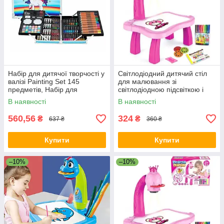
Набір для дитячої творчості у
Світлодіодний дитячий стіл
валізі Painting Set 145
для малювання зі
предметів, Набір для
світлодіодною підсвіткою і
малювання Блакитний
проєкцією малюнків Рожевий
В наявності
В наявності
560,56
324
₴
₴
637 ₴
360 ₴
Купити
Купити
–10%
–10%