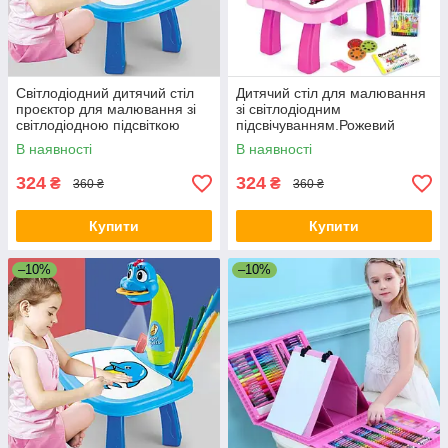
Світлодіодний дитячий стіл
Дитячий стіл для малювання
проєктор для малювання зі
зі світлодіодним
світлодіодною підсвіткою
підсвічуванням.Рожевий
Синій
В наявності
В наявності
324
324
₴
₴
360 ₴
360 ₴
Купити
Купити
–10%
–10%