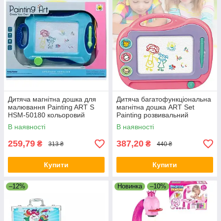
Дитяча магнітна дошка для
Дитяча багатофункціональна
малювання Painting ART S
магнітна дошка ART Set
HSM-50180 кольоровий
Painting розвивальний
розвивальний планшет SL
планшет для малювання KIVI
В наявності
В наявності
259,79
387,20
₴
₴
313 ₴
440 ₴
Купити
Купити
–12%
Новинка
–10%