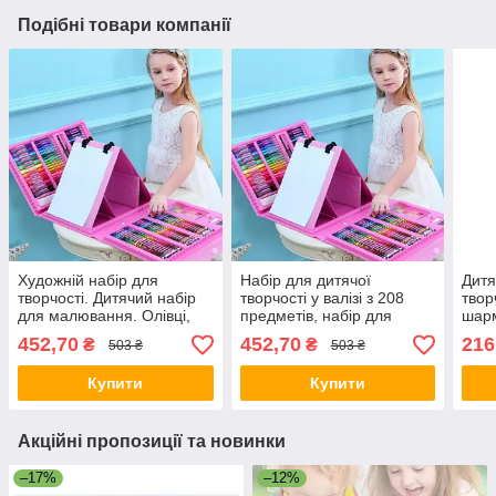
Подібні товари компанії
Художній набір для
Набір для дитячої
Дитя
творчості. Дитячий набір
творчості у валізі з 208
твор
для малювання. Олівці,
предметів, набір для
шарм
фломастери, фарби,
малювання Рожевий.
фурн
452,70
452,70
216
₴
₴
503 ₴
503 ₴
пензлики, крейди
бісе
87
Купити
Купити
Акційні пропозиції та новинки
–17%
–12%