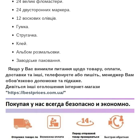
24 великі фломастери.
24 двусторонних маркера.
12 воскових олівців.
Гумка.
Стругачка.
Клей.
Альбом розмальовки.
Заводське паковання.
Якщо у Вас виникли питання щодо товару, оплати,
доставки та інші, телефонуєте або пишіть, менеджер Вам
обов'язково допоможе та підкаже.
Дивіться інші оголошення інтернет-магази
"
https://bestprices.com.ua/
"