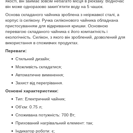
якості, він займає зовсім небагато місця в рюкзаку. Водночас
він може одноразово закип'ятити воду на 5 чашок.
Основа складаного чайника зроблена з неіржавкої сталі, а
корпус із силікону. Ручка силіконового чайника обладнана
пристосуванням для відкривання кришки. Основною
перевагою складаного чайника є його компактність і
екологічність. Силікон, з якого він зроблений, дозволений для
використання в споживчих продуктах.
Переваги:
Стильний дизайн;
Можливість складатися;
Автоматичне вимкнення;
Захист від перегрівання.
Основні характеристики:
Тип: Електричний чайник;
Об'єм: 0.75 л;
Споживана потужність: 700 Вт;
Прихований нагрівальний елемент: так;
Індикатор роботи: є;