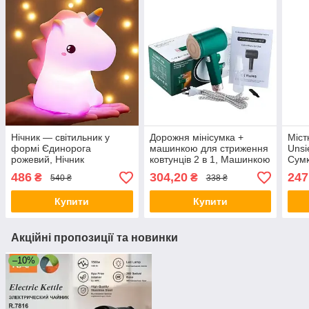
Нічник — світильник у
Дорожня мінісумка +
Міст
формі Єдинорога
машинкою для стриження
Unsi
рожевий, Нічник
ковтунців 2 в 1, Машинкою
Сумк
силіконовий RGB Єдиноріг
для стриження ковтунців 2
Сумк
486
304,20
247
₴
₴
540 ₴
338 ₴
Led на акумуляторі
в 1 + праска
тран
покл
Купити
Купити
Акційні пропозиції та новинки
–10%