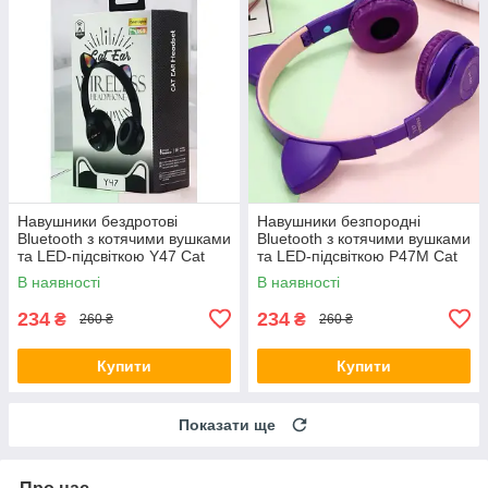
Навушники бездротові
Навушники безпородні
Bluetooth з котячими вушками
Bluetooth з котячими вушками
та LED-підсвіткою Y47 Cat
та LED-підсвіткою P47M Cat
Ear Чорні
Ear Фіолетові
В наявності
В наявності
234
234
₴
₴
260 ₴
260 ₴
Купити
Купити
Показати ще