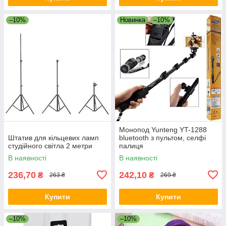
–10%
Новинка
–10%
Монопод Yunteng YT-1288
Штатив для кільцевих ламп
bluetooth з пультом, селфі
студійного світла 2 метри
палиця
В наявності
В наявності
236,70
242,10
₴
₴
263 ₴
269 ₴
Купити
Купити
–10%
–10%