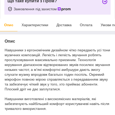
Що таке купити з Пром?
Замовлення під захистом
Опис
Характеристики
Доставка
Оплата
Умови п
Опис
Навушники з ергономічним дизайном чітко передають усі тони
музичних композицій. Легкість і легкість звучання роблять
прослуховування максимально приємним. Технологія
керування діапазоном відтворюваних звуків посилює звучання
низьких частот, а м'які комфортні амбушури дають змогу
слухати музику впродовж багатьох годин поспіль. Окремий
мікрофон повною мірою справляється з передаванням звуку
та забезпечує чіткий звук у того, хто приймає абоненти.
Плоский дріт не дає заплутатися.
Навушники виготовлені з високоякісних матеріалів, які
забезпечують найбільший комфорт користувачеві навіть після
тривалого використання.