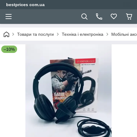
bestprices com.ua
Товари та послуги
Техніка і електроніка
Мобільні ак
–10%