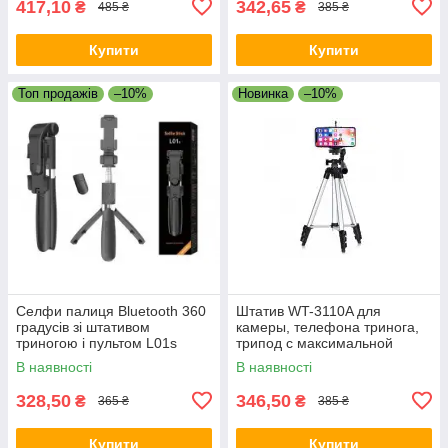
417,10
342,65
₴
₴
485 ₴
385 ₴
Купити
Купити
Топ продажів
–10%
Новинка
–10%
Селфи палиця Bluetooth 360
Штатив WT-3110A для
градусів зі штативом
камеры, телефона тринога,
триногою і пультом L01s
трипод с максимальной
высотой 110см TRIPOD 3
В наявності
В наявності
328,50
346,50
₴
₴
365 ₴
385 ₴
Купити
Купити