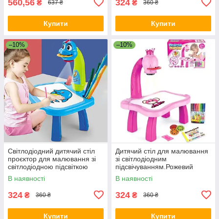
560,56
324
₴
₴
637 ₴
360 ₴
Купити
Купити
–10%
–10%
Світлодіодний дитячий стіл
Дитячий стіл для малювання
проєктор для малювання зі
зі світлодіодним
світлодіодною підсвіткою
підсвічуванням.Рожевий
Синій
В наявності
В наявності
324
324
₴
₴
360 ₴
360 ₴
Купити
Купити