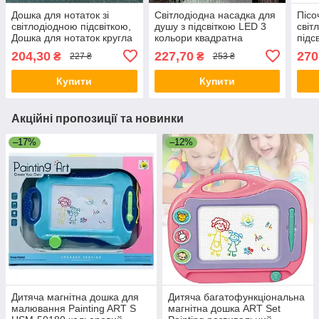
Дошка для нотаток зі
Світлодіодна насадка для
Пісо
світлодіодною підсвіткою,
душу з підсвіткою LED 3
світ
Дошка для нотаток кругла
кольори квадратна
підс
від USB із 7-колірною
режи
204,30
227,70
270
₴
₴
227 ₴
253 ₴
ручкою та підставкою
нічн
Купити
Купити
Акційні пропозиції та новинки
–17%
–12%
Дитяча магнітна дошка для
Дитяча багатофункціональна
малювання Painting ART S
магнітна дошка ART Set