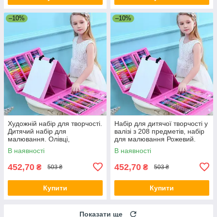
–10%
–10%
Художній набір для творчості.
Набір для дитячої творчості у
Дитячий набір для
валізі з 208 предметів, набір
малювання. Олівці,
для малювання Рожевий.
фломастери, фарби,
В наявності
В наявності
пензлики, крейди
452,70
452,70
₴
₴
503 ₴
503 ₴
Купити
Купити
Показати ще