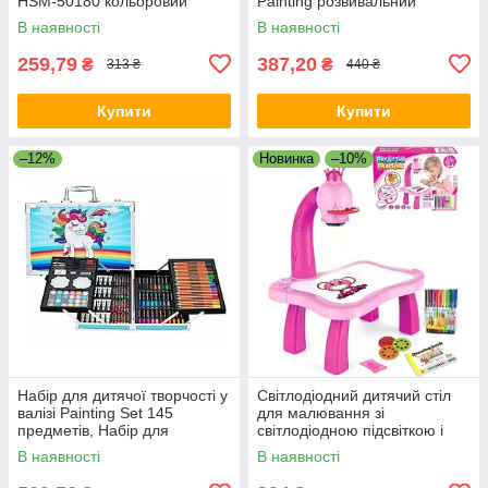
HSM-50180 кольоровий
Painting розвивальний
розвивальний планшет SL
планшет для малювання KIVI
В наявності
В наявності
259,79
387,20
₴
₴
313 ₴
440 ₴
Купити
Купити
–12%
Новинка
–10%
Набір для дитячої творчості у
Світлодіодний дитячий стіл
валізі Painting Set 145
для малювання зі
предметів, Набір для
світлодіодною підсвіткою і
малювання Блакитний
проєкцією малюнків Рожевий
В наявності
В наявності