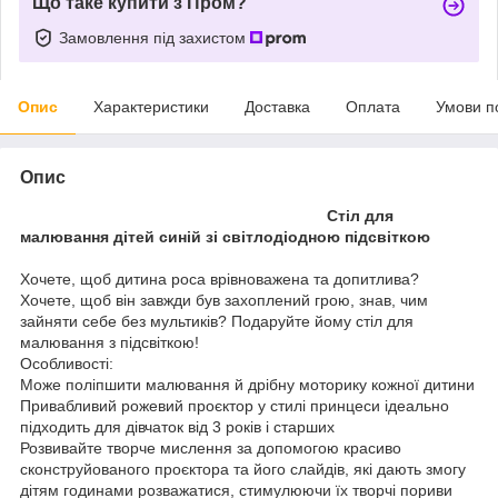
Що таке купити з Пром?
Замовлення під захистом
Опис
Характеристики
Доставка
Оплата
Умови п
Опис
Стіл для
малювання дітей синій зі світлодіодною підсвіткою
Хочете, щоб дитина роса врівноважена та допитлива?
Хочете, щоб він завжди був захоплений грою, знав, чим
зайняти себе без мультиків? Подаруйте йому стіл для
малювання з підсвіткою!
Особливості:
Може поліпшити малювання й дрібну моторику кожної дитини
Привабливий рожевий проєктор у стилі принцеси ідеально
підходить для дівчаток від 3 років і старших
Розвивайте творче мислення за допомогою красиво
сконструйованого проєктора та його слайдів, які дають змогу
дітям годинами розважатися, стимулюючи їх творчі пориви