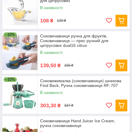
для цитрусових
В наявності
108
₴
120 ₴
–10%
Соковичавниця ручна для фруктів,
Соковичавниця — прес ручний для
цитрусових dual16 citrus
В наявності
139,50
₴
155 ₴
–10%
Соковижималка (соковичавниця) шнекова
Find Back, Ручна соковичавниця RF-707
В наявності
303,30
₴
337 ₴
Соковичавниця Hand Juicer Ice Cream,
ручна соковичавниця