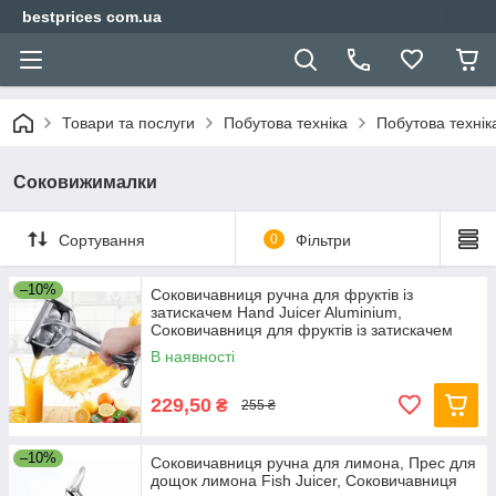
bestprices com.ua
Товари та послуги
Побутова техніка
Побутова техніка
Соковижималки
Сортування
0
Фільтри
–10%
Соковичавниця ручна для фруктів із
затискачем Hand Juicer Aluminium,
Coковичавниця для фруктів із затискачем
В наявності
229,50
₴
255 ₴
–10%
Соковичавниця ручна для лимона, Прес для
дощок лимона Fish Juicer, Соковичавниця