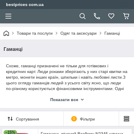
bestprices com.ua
Товари та послуги
Одяг та аксесуари
Гаманці
Гаманці
Схоже, гаманці призначені не тільки для готівкових і
кредитних карт. Люди роками зберігають у них старі квитки на
метро, монети інших країн, шпильки і навіть любовні листи.З
цього огляду гаманців людей з усього світу ясно, що люди
по-різному користуються фінансовими інструментами. Одні
уникають оплати карткою, інші майже не носять з собою
Показати все
готівку. Також в гаманцях можна зустріти предмети, що не
мають ніякого відношення до фінансів: фото близьких, ікони,
старі листи і навіть сережки.
Сортування
0
Фільтри
–15%
Гаманець жіночий Baellerry N2345 штучна