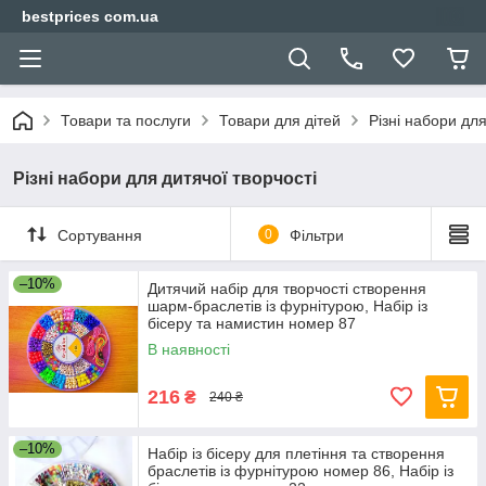
bestprices com.ua
Товари та послуги
Товари для дітей
Різні набори для
Різні набори для дитячої творчості
Сортування
0
Фільтри
–10%
Дитячий набір для творчості створення
шарм-браслетів із фурнітурою, Набір із
бісеру та намистин номер 87
В наявності
216
₴
240 ₴
–10%
Набір із бісеру для плетіння та створення
браслетів із фурнітурою номер 86, Набір із