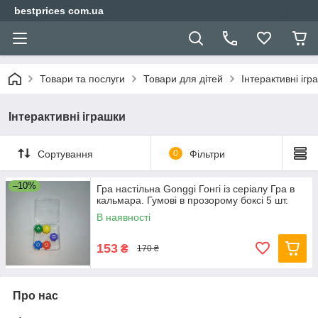
bestprices com.ua
Товари та послуги
Товари для дітей
Інтерактивні ігр
Інтерактивні іграшки
Сортування
0
Фільтри
–10%
Гра настільна Gonggi Гонгі із серіалу Гра в
кальмара. Гумові в прозорому боксі 5 шт.
В наявності
153
₴
170 ₴
Про нас