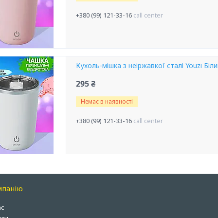
+380 (99) 121-33-16
call center
Кухоль-мішка з неіржавкої сталі Youzi Біл
295 ₴
Немає в наявності
+380 (99) 121-33-16
call center
мпанію
ас