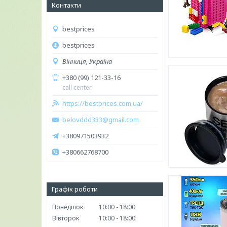
Контакти
bestprices
bestprices
Вінниця, Україна
+380 (99) 121-33-16
call center
https://bestprices.com.ua/
belovddd333@gmail.com
+380971503932
+380662768700
Графік роботи
Понеділок
10:00
18:00
Вівторок
10:00
18:00