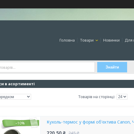
Головна
Товари
Новинки
Для 
Знайти
си в асортименті
Кухоль-термос у формі об'єктива Canon, 
–10%
220,50 ₴
245 ₴