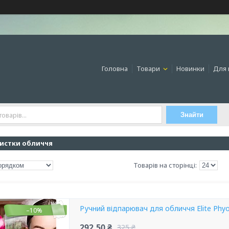
Головна
Товари
Новинки
Для 
Знайти
истки обличчя
Ручний відпарювач для обличчя Elite Phy
–10%
292,50 ₴
325 ₴