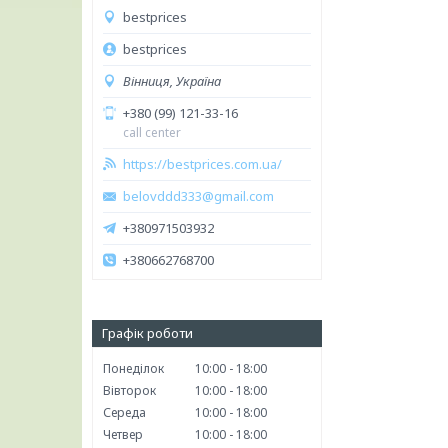
bestprices
bestprices
Вінниця, Україна
+380 (99) 121-33-16
call center
https://bestprices.com.ua/
belovddd333@gmail.com
+380971503932
+380662768700
Графік роботи
Понеділок
10:00
18:00
Вівторок
10:00
18:00
Середа
10:00
18:00
Четвер
10:00
18:00