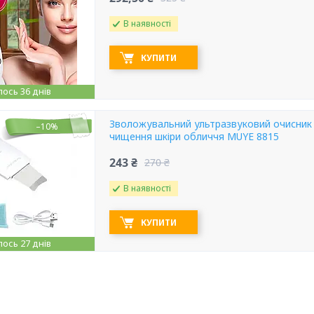
В наявності
КУПИТИ
ось 36 днів
Зволожувальний ультразвуковий очисник 
–10%
чищення шкіри обличчя MUYE 8815
243 ₴
270 ₴
В наявності
КУПИТИ
ось 27 днів