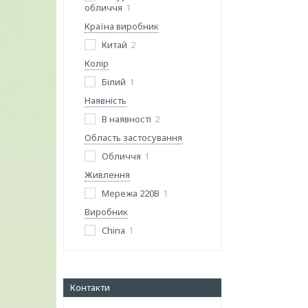
обличчя
1
Країна виробник
Китай
2
Колір
Білий
1
Наявність
В наявності
2
Область застосування
Обличчя
1
Живлення
Мережа 220В
1
Виробник
China
1
Контакти