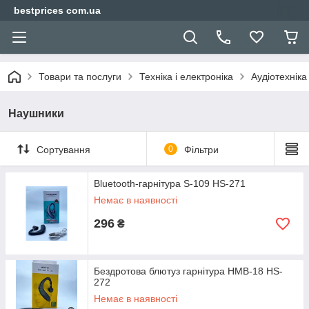
bestprices com.ua
Товари та послуги
Техніка і електроніка
Аудіотехніка
Наушники
Сортування
0
Фільтри
Bluetooth-гарнітура S-109 HS-271
Немає в наявності
296
₴
Бездротова блютуз гарнітура HMB-18 HS-
272
Немає в наявності