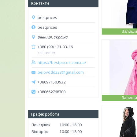
Контакти
bestprices
bestprices
Залишил
Вінниця, Україна
+380 (99) 121-33-16
call center
https://bestprices.com.ua/
belovddd333@gmail.com
+380971503932
+380662768700
Залишил
Графік роботи
Понеділок
10:00
18:00
Вівторок
10:00
18:00