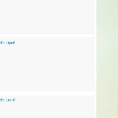
ie Сірий
ie Синій