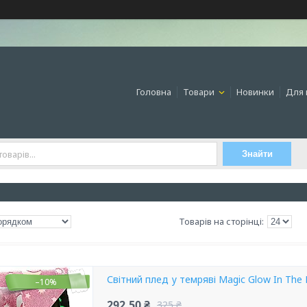
Головна
Товари
Новинки
Для 
Знайти
Світний плед у темряві Magic Glow In The 
–10%
292,50 ₴
325 ₴