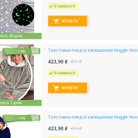
В наявності
КУПИТИ
ось 40 днів
Толстовка-плед із капюшоном Huggle Hood
–10%
423,90 ₴
471 ₴
В наявності
КУПИТИ
ось 7 днів
Толстовка-плед із капюшоном Huggle Hood
–10%
423,90 ₴
471 ₴