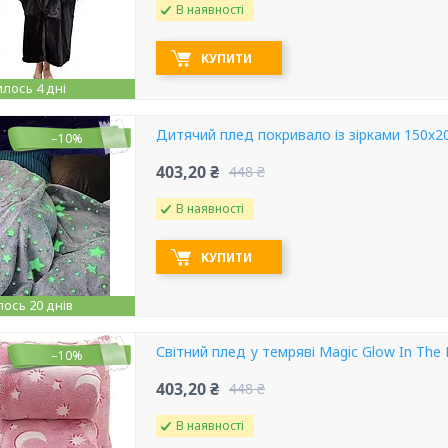
В наявності
КУПИТИ
лось 4 дні
Дитячий плед покривало із зірками 150х20
–10%
403,20 ₴
448 ₴
В наявності
КУПИТИ
ось 20 днів
Світний плед у темряві Magic Glow In The 
–10%
403,20 ₴
448 ₴
В наявності