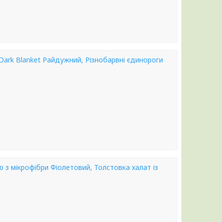
 Dark Blanket Райдужний, Різнобарвні єдинороги
з мікрофібри Фіолетовий, Толстовка халат із