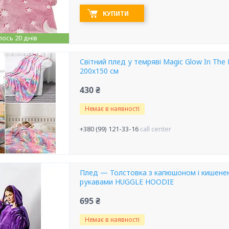
КУПИТИ
ось 20 днів
Світний плед у темряві Magic Glow In The
200х150 см
430 ₴
Немає в наявності
+380 (99) 121-33-16
call center
Плед — Толстовка з капюшоном і кишенею 
рукавами HUGGLE HOODIE
695 ₴
Немає в наявності