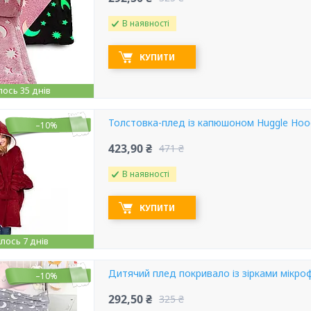
В наявності
КУПИТИ
ось 35 днів
Толстовка-плед із капюшоном Huggle Hoo
–10%
423,90 ₴
471 ₴
В наявності
КУПИТИ
ось 7 днів
Дитячий плед покривало із зірками мікроф
–10%
292,50 ₴
325 ₴